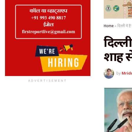
Home
»
दिल्ली में 
दिल्ली
शाह से
by
Mrid
ADVERTISEMENT