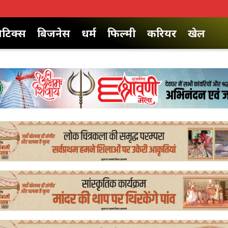
िटिक्स
बिजनेस
धर्म
फिल्मी
करियर
खेल