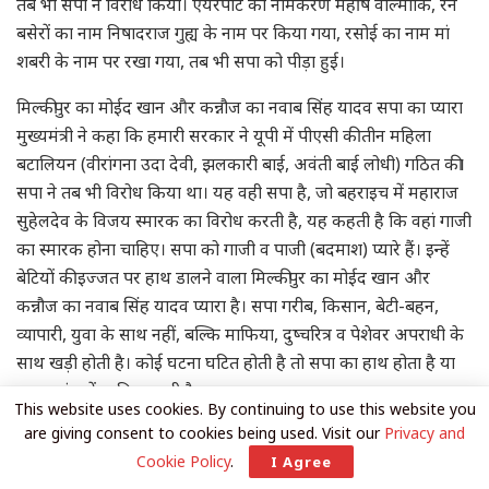
तब भी सपा ने विरोध किया। एयरपोर्ट का नामकरण महर्षि वाल्मीकि, रैन
बसेरों का नाम निषादराज गुह्य के नाम पर किया गया, रसोई का नाम मां
शबरी के नाम पर रखा गया, तब भी सपा को पीड़ा हुई।
मिल्कीपुर का मोईद खान और कन्नौज का नवाब सिंह यादव सपा का प्यारा
मुख्यमंत्री ने कहा कि हमारी सरकार ने यूपी में पीएसी की तीन महिला
बटालियन (वीरांगना उदा देवी, झलकारी बाई, अवंती बाई लोधी) गठित की।
सपा ने तब भी विरोध किया था। यह वही सपा है, जो बहराइच में महाराज
सुहेलदेव के विजय स्मारक का विरोध करती है, यह कहती है कि वहां गाजी
का स्मारक होना चाहिए। सपा को गाजी व पाजी (बदमाश) प्यारे हैं। इन्हें
बेटियों की इज्जत पर हाथ डालने वाला मिल्कीपुर का मोईद खान और
कन्नौज का नवाब सिंह यादव प्यारा है। सपा गरीब, किसान, बेटी-बहन,
व्यापारी, युवा के साथ नहीं, बल्कि माफिया, दुष्चरित्र व पेशेवर अपराधी के
साथ खड़ी होती है। कोई घटना घटित होती है तो सपा का हाथ होता है या
वह षडयंत्र में शामिल रहती है।
This website uses cookies. By continuing to use this website you
are giving consent to cookies being used. Visit our
Privacy and
ये भी
पढ़िये
Cookie Policy
.
I Agree
बिहार में परीक्षा माफियाओं पर कसेगा शिकंजा: 1 साल तक जेल में