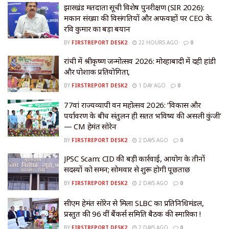
झारखंड मतदाता सूची विशेष पुनरीक्षण (SIR 2026):
मकान संख्या की विसंगतियों और अफवाहों पर CEO के.
रवि कुमार का बड़ा बयान
BY
FIRSTREPORT DESK2
22 HOURS AGO
0
रांची में श्रीकृष्ण जन्मोत्सव 2026: मोरहाबादी में दही हांडी
और पोशाक प्रतियोगिता,
BY
FIRSTREPORT DESK2
1 DAY AGO
0
77वां राज्यव्यापी वन महोत्सव 2026: ‘विकास और
पर्यावरण के बीच संतुलन ही सतत भविष्य की असली कुंजी’
— CM हेमंत सोरेन
BY
FIRSTREPORT DESK2
2 DAYS AGO
0
JPSC Scam: CID की बड़ी कार्रवाई, आयोग के तीनों
सदस्यों को समन; सोमवार से शुरू होगी पूछताछ
BY
FIRSTREPORT DESK2
2 DAYS AGO
0
सीएम हेमंत सोरेन से मिला SLBC का प्रतिनिधिमंडल,
प्रस्तुत की 96 वीं बैंकर्स समिति बैठक की स्मारिका !
BY
FIRSTREPORT DESK2
2 DAYS AGO
0