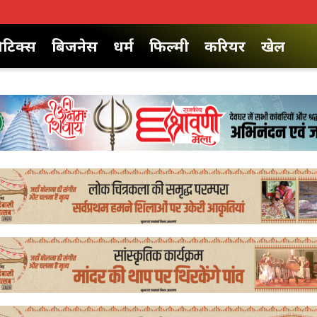
िटिक्स
बिजनेस
धर्म
फिल्मी
करियर
खेल