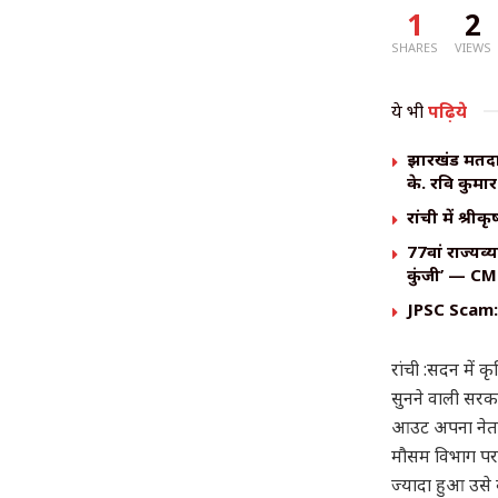
1
2
SHARES
VIEWS
ये भी
पढ़िये
झारखंड मतदात
के. रवि कुमा
रांची में श्र
77वां राज्यव
कुंजी’ — CM 
JPSC Scam: C
रांची :सदन में 
सुनने वाली सरका
आउट अपना नेता _ 
मौसम विभाग पर 
ज्यादा हुआ उसे ब