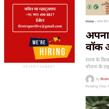
Home
»
अपना नेता च
अपना 
वॉक आउ
राज्य के किस
योजना के तह
ADVERTISEMENT
by
first
Reading Time: 1