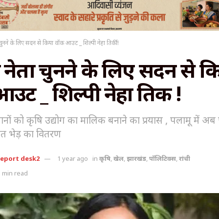
ुनने के लिए सदन से किया वॉक आउट _ शिल्पी नेहा तिर्की !
नेता चुनने के लिए सदन से क
ट _ शिल्पी नेहा तिर्की !
ानों को कृषि उद्योग का मालिक बनाने का प्रयास , पलामू में अब
त भेड़ का वितरण
report desk2
1 year ago
in
कृषि
,
खेल
,
झारखंड
,
पॉलिटिक्स
,
रांची
 min read