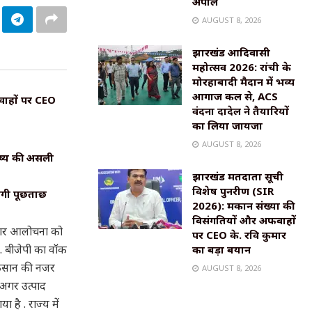
अपील
AUGUST 8, 2026
झारखंड आदिवासी
महोत्सव 2026: रांची के
मोरहाबादी मैदान में भव्य
आगाज कल से, ACS
वाहों पर CEO
वंदना दादेल ने तैयारियों
का लिया जायजा
AUGUST 8, 2026
िष्य की असली
झारखंड मतदाता सूची
विशेष पुनरीक्षण (SIR
ोगी पूछताछ
2026): मकान संख्या की
विसंगतियों और अफवाहों
सरकार आलोचना को
पर CEO के. रवि कुमार
 . बीजेपी का वॉक
का बड़ा बयान
. किसान की नजर
AUGUST 8, 2026
 अगर उत्पाद
 है . राज्य में