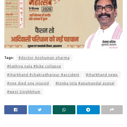
Tags:
#doctor Anshuman sharma
#hathiya nala #bike collapse
#jharkhand #chakradharpur #accident
#jharkhand news
#one died one injured
#tonka tola #anumandal asptal
#west Singhbhum