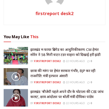
firstreport desk2
You May Like
This
झारखंड में फायर ब्रिगेड का आधुनिकीकरण: CM हेमंत
सोरेन ने 58 मिनी वाटर टेंडर वाहनों को दिखाई हरी झंडी
BY
FIRSTREPORT DESK2
22 HOURS AGO
0
छात्रों की मांगों पर हेमंत सरकार गंभीर, BJP कर रही
राजनीति: मंत्री इरफान अंसारी
BY
FIRSTREPORT DESK2
22 HOURS AGO
0
झारखंड: ‘बीजेपी पहले अपने दौर के घोटालों की CBI जांच
कराए’, छात्र आंदोलन पर बोलीं मंत्री दीपिका पांडेय
BY
FIRSTREPORT DESK2
22 HOURS AGO
0