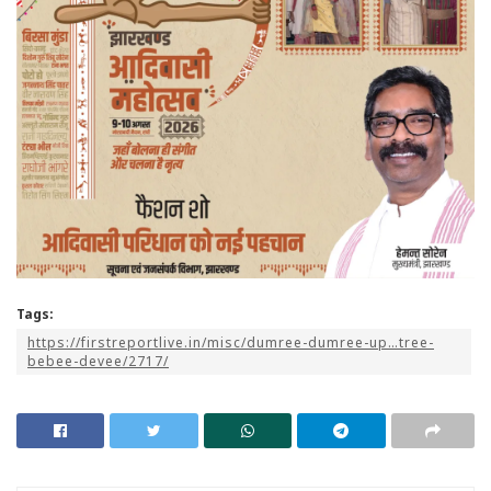
Tags:
https://firstreportlive.in/misc/dumree-dumree-up…tree-
bebee-devee/2717/