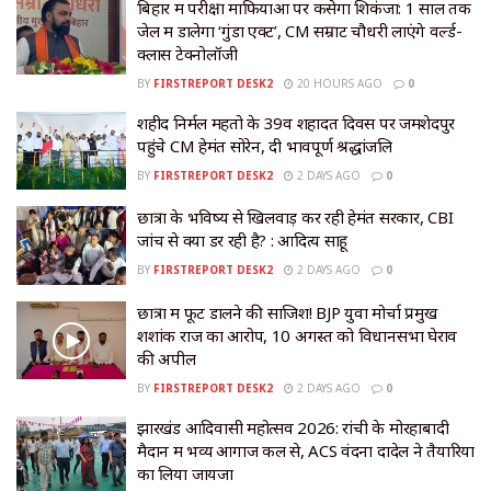
बिहार में परीक्षा माफियाओं पर कसेगा शिकंजा: 1 साल तक
जेल में डालेगा ‘गुंडा एक्ट’, CM सम्राट चौधरी लाएंगे वर्ल्ड-
क्लास टेक्नोलॉजी
BY
FIRSTREPORT DESK2
20 HOURS AGO
0
शहीद निर्मल महतो के 39वें शहादत दिवस पर जमशेदपुर
पहुंचे CM हेमंत सोरेन, दी भावपूर्ण श्रद्धांजलि
BY
FIRSTREPORT DESK2
2 DAYS AGO
0
छात्रों के भविष्य से खिलवाड़ कर रही हेमंत सरकार, CBI
जांच से क्यों डर रही है? : आदित्य साहू
BY
FIRSTREPORT DESK2
2 DAYS AGO
0
छात्रों में फूट डालने की साजिश! BJP युवा मोर्चा प्रमुख
शशांक राज का आरोप, 10 अगस्त को विधानसभा घेराव
की अपील
BY
FIRSTREPORT DESK2
2 DAYS AGO
0
झारखंड आदिवासी महोत्सव 2026: रांची के मोरहाबादी
मैदान में भव्य आगाज कल से, ACS वंदना दादेल ने तैयारियों
का लिया जायजा