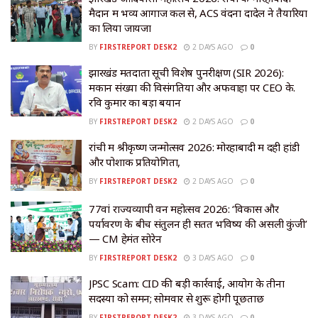
मैदान में भव्य आगाज कल से, ACS वंदना दादेल ने तैयारियों
का लिया जायजा
BY
FIRSTREPORT DESK2
2 DAYS AGO
0
झारखंड मतदाता सूची विशेष पुनरीक्षण (SIR 2026):
मकान संख्या की विसंगतियों और अफवाहों पर CEO के.
रवि कुमार का बड़ा बयान
BY
FIRSTREPORT DESK2
2 DAYS AGO
0
रांची में श्रीकृष्ण जन्मोत्सव 2026: मोरहाबादी में दही हांडी
और पोशाक प्रतियोगिता,
BY
FIRSTREPORT DESK2
2 DAYS AGO
0
77वां राज्यव्यापी वन महोत्सव 2026: ‘विकास और
पर्यावरण के बीच संतुलन ही सतत भविष्य की असली कुंजी’
— CM हेमंत सोरेन
BY
FIRSTREPORT DESK2
3 DAYS AGO
0
JPSC Scam: CID की बड़ी कार्रवाई, आयोग के तीनों
सदस्यों को समन; सोमवार से शुरू होगी पूछताछ
BY
FIRSTREPORT DESK2
3 DAYS AGO
0