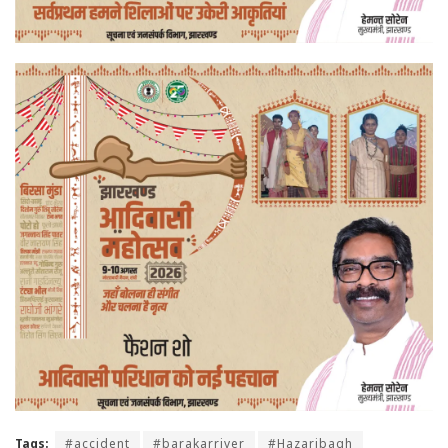
Tags:
#accident
#barakarriver
#Hazaribagh