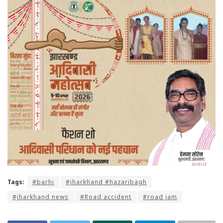
Tags:
#barhi
#jharkhand #hazaribagh
#jharkhand news
#Road accident
#road jam