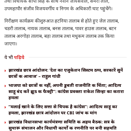
तथा विधायक सीपी सिंह के साथ नवीन जायसवाल, समरी लाल,
उपमहापौर संजीव विजयवर्गीय व निगम के अधिकारी घाट पहुंचेंगे।
निरीक्षण कार्यक्रम की शुरुआत हटनिया तालाब से होते हुए जेल तालाब,
चडरी तालाब, नायक तालाब, बनस तालाब, पावर हाउस तालाब, बटन
तालाब अरगोड़ा तालाब, बड़ा तालाब तथा मधुकम तालाब तक किया
जाएगा।
ये भी
पढ़िये
झारखंड छात्र आंदोलन: ‘देश का एजुकेशन सिस्टम ठप्प, सरकारें सुनें
छात्रों की आवाज’ – राहुल गांधी
भाजपा को छात्रों की नहीं, अपनी डूबती राजनीति की चिंता; आदित्य
साहू बंद करें झूठ की फैक्ट्री”: कांग्रेस प्रवक्ता राकेश सिन्हा का करारा
हमला
“मलाई खाने के लिए सत्ता से चिपकी है कांग्रेस”: आदित्य साहू का
हमला, झारखंड छात्र आंदोलन पर CBI जांच की मांग
झारखंड विधानसभा कार्यमंत्रणा समिति की अहम बैठक: सत्र के
सुचारू संचालन और विधायी कार्यों की रणनीति पर बनी सहमति