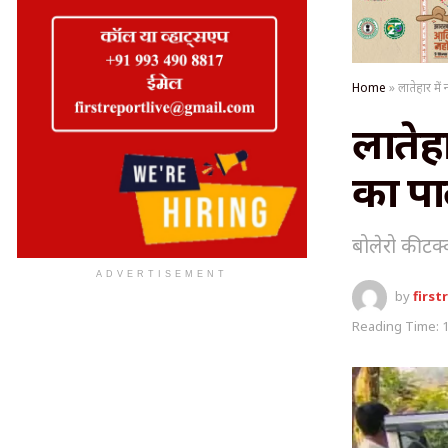
Home
»
लातेहार में
लातेहा
का पा
बोलेरो की टक
ADVERTISEMENT
by
first
Reading Time: 1