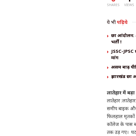
SHARES
VIEWS
ये भी
पढ़िये
छात्र आंदोलन:
भर्ती !
JSSC-JPSC धा
मांग
असम बाढ़ पीड
झारखंड छात्र 
लातेहार में बड
लातेहार :लातेहार
समीप बाइक और ब
फिलहाल मृतकों की
कॉलेज के पास 
तक उड़ गए। घटना