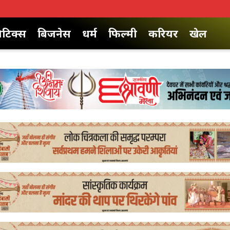
िटिक्स
बिजनेस
धर्म
फिल्मी
करियर
खेल