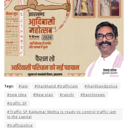
Tags:
#Jam
#jharkhand #trafficjam
#jharkhandpolice
#new idea
#New plan
#ranchi
#Ranchinews
#traffic SP
#Traffic SP Rajkumar Mehta is ready to control traffic jam
in the capital
#trafficpolice