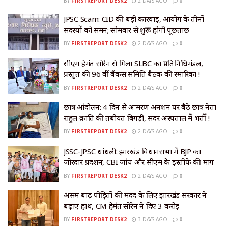
BY
FIRSTREPORT DESK2
2 DAYS AGO
0
JPSC Scam: CID की बड़ी कार्रवाई, आयोग के तीनों
सदस्यों को समन; सोमवार से शुरू होगी पूछताछ
BY
FIRSTREPORT DESK2
2 DAYS AGO
0
सीएम हेमंत सोरेन से मिला SLBC का प्रतिनिधिमंडल,
प्रस्तुत की 96 वीं बैंकर्स समिति बैठक की स्मारिका !
BY
FIRSTREPORT DESK2
2 DAYS AGO
0
छात्र आंदोलन: 4 दिन से आमरण अनशन पर बैठे छात्र नेता
राहुल क्रांति की तबीयत बिगड़ी, सदर अस्पताल में भर्ती !
BY
FIRSTREPORT DESK2
2 DAYS AGO
0
JSSC-JPSC धांधली: झारखंड विधानसभा में BJP का
जोरदार प्रदर्शन, CBI जांच और सीएम के इस्तीफे की मांग
BY
FIRSTREPORT DESK2
2 DAYS AGO
0
असम बाढ़ पीड़ितों की मदद के लिए झारखंड सरकार ने
बढ़ाए हाथ, CM हेमंत सोरेन ने दिए ₹3 करोड़
BY
FIRSTREPORT DESK2
3 DAYS AGO
0