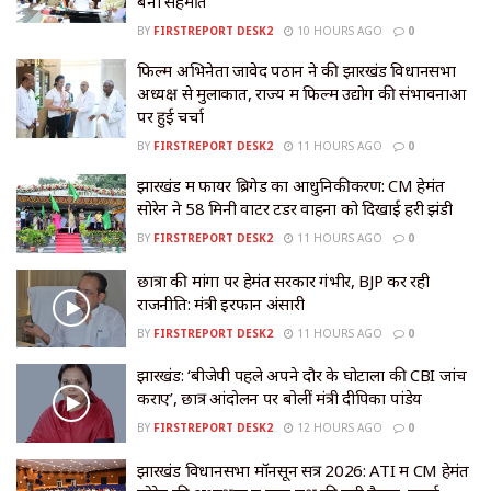
बनी सहमति
BY
FIRSTREPORT DESK2
10 HOURS AGO
0
फिल्म अभिनेता जावेद पठान ने की झारखंड विधानसभा
अध्यक्ष से मुलाकात, राज्य में फिल्म उद्योग की संभावनाओं
पर हुई चर्चा
BY
FIRSTREPORT DESK2
11 HOURS AGO
0
झारखंड में फायर ब्रिगेड का आधुनिकीकरण: CM हेमंत
सोरेन ने 58 मिनी वाटर टेंडर वाहनों को दिखाई हरी झंडी
BY
FIRSTREPORT DESK2
11 HOURS AGO
0
छात्रों की मांगों पर हेमंत सरकार गंभीर, BJP कर रही
राजनीति: मंत्री इरफान अंसारी
BY
FIRSTREPORT DESK2
11 HOURS AGO
0
झारखंड: ‘बीजेपी पहले अपने दौर के घोटालों की CBI जांच
कराए’, छात्र आंदोलन पर बोलीं मंत्री दीपिका पांडेय
BY
FIRSTREPORT DESK2
12 HOURS AGO
0
झारखंड विधानसभा मॉनसून सत्र 2026: ATI में CM हेमंत