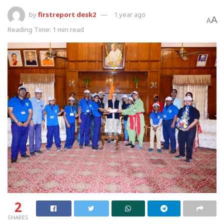
by
firstreport desk2
1 year ago
A
A
Reading Time: 1 min read
2
SHARES