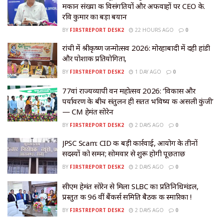
मकान संख्या की विसंगतियों और अफवाहों पर CEO के.
रवि कुमार का बड़ा बयान
BY
FIRSTREPORT DESK2
22 HOURS AGO
0
रांची में श्रीकृष्ण जन्मोत्सव 2026: मोरहाबादी में दही हांडी
और पोशाक प्रतियोगिता,
BY
FIRSTREPORT DESK2
1 DAY AGO
0
77वां राज्यव्यापी वन महोत्सव 2026: ‘विकास और
पर्यावरण के बीच संतुलन ही सतत भविष्य की असली कुंजी’
— CM हेमंत सोरेन
BY
FIRSTREPORT DESK2
2 DAYS AGO
0
JPSC Scam: CID की बड़ी कार्रवाई, आयोग के तीनों
सदस्यों को समन; सोमवार से शुरू होगी पूछताछ
BY
FIRSTREPORT DESK2
2 DAYS AGO
0
सीएम हेमंत सोरेन से मिला SLBC का प्रतिनिधिमंडल,
प्रस्तुत की 96 वीं बैंकर्स समिति बैठक की स्मारिका !
BY
FIRSTREPORT DESK2
2 DAYS AGO
0