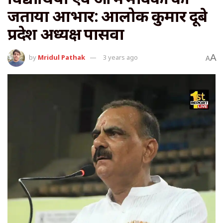
जताया आभार: आलोक कुमार दूबे
प्रदेश अध्यक्ष पासवा
A
by
Mridul Pathak
3 years ago
A