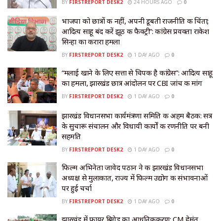
BY
FIRSTREPORT DESK2
24 HOURS AGO
0
भाजपा को छात्रों की नहीं, अपनी डूबती राजनीति की चिंता;
आदित्य साहू बंद करें झूठ की फैक्ट्री”: कांग्रेस प्रवक्ता राकेश
सिन्हा का करारा हमला
BY
FIRSTREPORT DESK2
1 DAY AGO
0
“मलाई खाने के लिए सत्ता से चिपकी है कांग्रेस”: आदित्य साहू
का हमला, झारखंड छात्र आंदोलन पर CBI जांच की मांग
BY
FIRSTREPORT DESK2
1 DAY AGO
0
झारखंड विधानसभा कार्यमंत्रणा समिति की अहम बैठक: सत्र
के सुचारू संचालन और विधायी कार्यों की रणनीति पर बनी
सहमति
BY
FIRSTREPORT DESK2
1 DAY AGO
0
फिल्म अभिनेता जावेद पठान ने की झारखंड विधानसभा
अध्यक्ष से मुलाकात, राज्य में फिल्म उद्योग की संभावनाओं
पर हुई चर्चा
BY
FIRSTREPORT DESK2
1 DAY AGO
0
झारखंड में फायर ब्रिगेड का आधुनिकीकरण: CM हेमंत