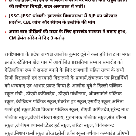
की तबीयत बिगड़ी, सदर अस्पताल में भर्ती !
JSSC-JPSC धांधली: झारखंड विधानसभा में BJP का जोरदार
प्रदर्शन, CBI जांच और सीएम के इस्तीफे की मांग
असम बाढ़ पीड़ितों की मदद के लिए झारखंड सरकार ने बढ़ाए हाथ,
CM हेमंत सोरेन ने दिए ₹3 करोड़
रांची:पासवा के प्रदेश अध्यक्ष आलोक कुमार दूबे ने कल हरिवंश टाना भगत
इनडोर स्टेडियम खेल गांव में आयोजित छात्र प्रतिभा सम्मान समारोह को
ऐतिहासिक रूप से सफल बनाने के लिए राजधानी सहित राज्य के सभी
निजी विद्यालयों एवं सरकारी विद्यालयों के प्राचार्य,संचालक एवं विद्यार्थियों
को धन्यवाद एवं आभार प्रकट किया है।आलोक दूबे ने दिल्ली पब्लिक
स्कूल रांची , डीएवी कपिलदेव , डीएवी गांधीनगर, ऑक्सफोर्ड पब्लिक
स्कूल, कैम्ब्रियन पब्लिक स्कूल,सेकरेड हर्ट स्कूल,एसडीए स्कूल,अनिता
गर्ल्स हाई स्कूल,विद्या विकास पब्लिक स्कूल, डीएवी कपिलदेव,सुरेन्द्र नाथ
पब्लिक स्कूल,डीएवी नीरजा सहाय, गुरुनानक पब्लिक स्कूल,संत थॉमस
स्कूल ,जेबीएम श्यामली,टेंडर हर्ट स्कूल, लोरेटो स्कूल, विवेकानन्द
स्कूल,बिशप गर्ल्स स्कूल डोरंडा,होली क्रॉस स्कूल बर्धवान कम्पाउंड ,डीएभी