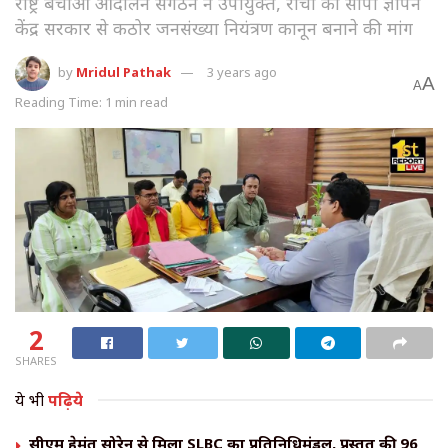
राष्ट्र बचाओ आंदोलन संगठन ने उपायुक्त, रांची को सौंपा ज्ञापन
केंद्र सरकार से कठोर जनसंख्या नियंत्रण कानून बनाने की मांग
by
Mridul Pathak
3 years ago
A
A
Reading Time: 1 min read
2
SHARES
ये भी
पढ़िये
सीएम हेमंत सोरेन से मिला SLBC का प्रतिनिधिमंडल, प्रस्तुत की 96