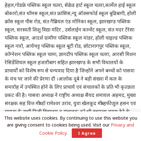
हेहल,गोडफ्रे पब्लिक स्कूल चतरा, सेक्रेड हार्ट स्कूल चतरा,कार्मेल हाई स्कूल
बोकारो,संत थॉमस स्कूल,संत फ्रांसिस,न्यू ऑक्सफोर्ड स्कूल बुढिबागी, होली
क्रॉस स्कूल पीस रोड, संत गैब्रियल एंड मोनिका स्कूल, झारखण्ड पब्लिक
स्कूल, सरस्वती शिशु विद्या मंदिर , उर्सलाईन कान्वेंट स्कूल, संत मदर टेरेसा
पब्लिक स्कूल, आदर्श ग्रामीण पब्लिक स्कूल मांडर, होली चाइल्ड पब्लिक
स्कूल नारो, आर्यभट्ट पब्लिक स्कूल बूटी रोड, छोटानागपुर पब्लिक स्कूल,
कॉग्नेशन पब्लिक स्कूल चामा, ज्ञानदीप पब्लिक स्कूल चतरा, आरसी मिशन
रेसिडेंशियल स्कूल हजारीबाग सहित झारखण्ड के सभी विधालयों के
प्राचार्यों को विशेष रूप से धन्यवाद दिया है जिन्होंने अपने बच्चों को पासवा
के मंच पर जाने की प्रेरणा दी ।आलोक दूबे ने बड़ी संख्या में कल के
समारोह में उपस्थित होने के लिए प्राचार्य एवं संचालकों के प्रति भी कृतज्ञता
प्रकट की है। पासवा अध्यक्ष ने राष्ट्रीय अध्यक्ष सैयद शमायल अहमद, मुख्य
संरक्षक सह वित्त मंत्री डॉ रामेश्वर उरांव, युवा खेलकूद मंत्री हफीजुल हसन एवं
पासवा के सभी निजी विद्यालय व संचालक को भी बहुमूल्य समय देने के
This website uses cookies. By continuing to use this website you
लिए धन्यवाद दिया है। उन्होंने सबसे अधिक आभार उन सैंकड़ों वोलेंटियर्स
are giving consent to cookies being used. Visit our
Privacy and
के प्रति दर्शाया है जिनके दो सप्ताह से अथक परिश्रम एवं प्रयासों से एक
Cookie Policy
.
I Agree
साथ एक मंच पर 15 हजार बच्चों को सर्टिफिकेट एवं मेडल देने के सपने