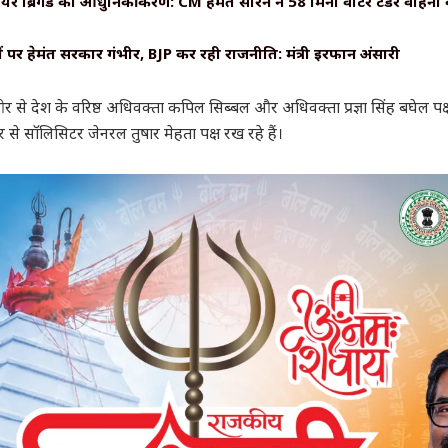
ायर ब्रिगेड का आधुनिकीकरण: CM हेमंत सोरेन ने 58 मिनी वाटर टेंडर वाहनों
ंगों पर हेमंत सरकार गंभीर, BJP कर रही राजनीति: मंत्री इरफान अंसारी
र से देश के वरिष्ठ अधिवक्ता कपिल सिब्बल और अधिवक्ता प्रज्ञा सिंह बघेल पक्ष
े सॉलिसिटर जेनरल तुषार मेहता पक्ष रख रहे हैं।