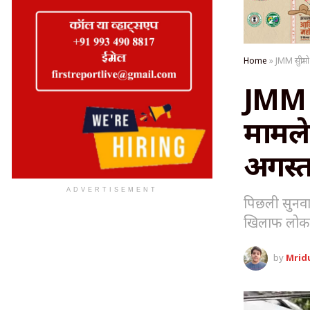
Home
»
JMM सुप्रीम
JMM सु
मामले
अगस्त
ADVERTISEMENT
पिछली सुनवा
खिलाफ लोकपा
by
Mrid