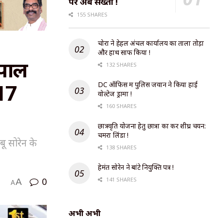
पर अब सख्ती !
155 SHARES
चोरों ने हेहल अंचल कार्यालय का ताला तोड़ा
और हाथ साफ किया !
कपाल
132 SHARES
 17
DC ऑफिस में पुलिस जवान ने किया हाई
वोल्टेज ड्रामा !
160 SHARES
छात्रवृति योजना हेतु छात्रों का करें शीघ्र चयन:
चमरा लिंडा !
ू सोरेन के
138 SHARES
हेमंत सोरेन ने बांटे नियुक्ति पत्र !
0
141 SHARES
A
A
अभी अभी