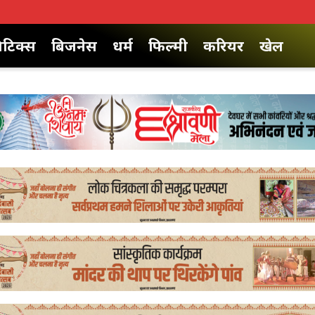
िटिक्स
बिजनेस
धर्म
फिल्मी
करियर
खेल